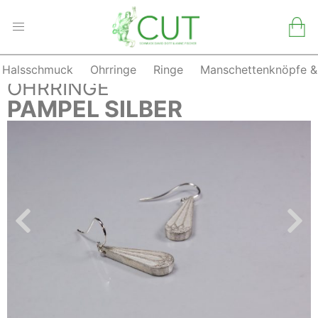
Halsschmuck
Ohrringe
Ringe
Manschettenknöpfe &
Skip
ZURÜCK
OHRRINGE
to
PAMPEL SILBER
content