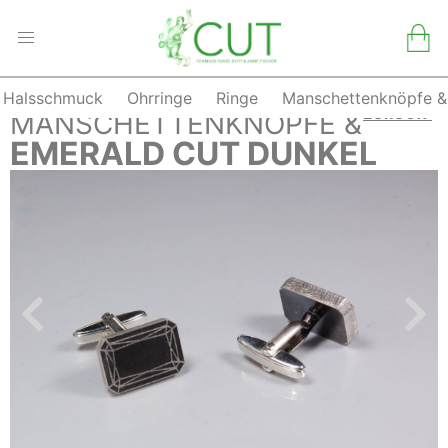
Halsschmuck
Ohrringe
Ringe
Manschettenknöpfe &
Skip
ZURÜCK
MANSCHETTENKNÖPFE &
to
EMERALD CUT DUNKEL
content