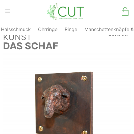
Halsschmuck
Ohrringe
Ringe
Manschettenknöpfe &
Skip
ZURÜCK
KUNST
to
DAS SCHAF
content