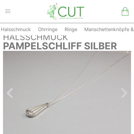
Halsschmuck
Ohrringe
Ringe
Manschettenknöpfe &
Skip
ZURÜCK
HALSSCHMUCK
to
PAMPELSCHLIFF SILBER
content