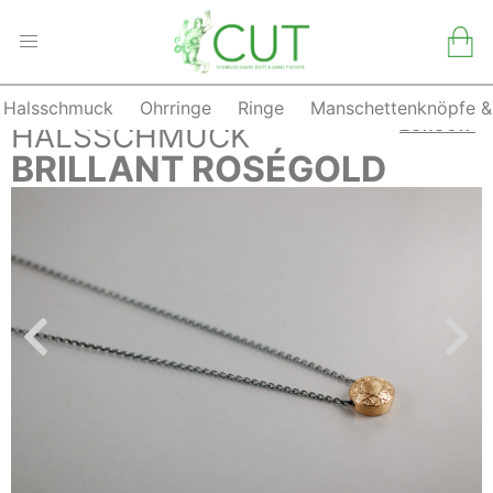
Halsschmuck
Ohrringe
Ringe
Manschettenknöpfe &
Skip
ZURÜCK
HALSSCHMUCK
to
BRILLANT ROSÉGOLD
content