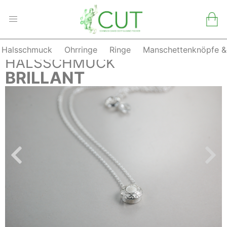
Halsschmuck
Ohrringe
Ringe
Manschettenknöpfe &
Skip
ZURÜCK
HALSSCHMUCK
to
BRILLANT
content